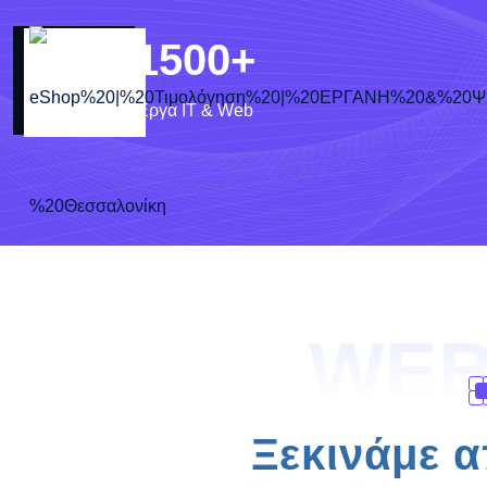
1500
+
Έργα IT & Web
WEB
Ξεκινάμε α