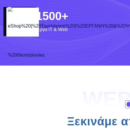
1500
+
Έργα IT & Web
WEB
Ξεκινάμε α